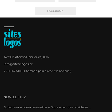
FACEBOOK
Avº Dº Afonso Henriques, 1196
info@siteselogos.pt
220 142 500
(Chamada para a rede fixa nacional)
NEWSLETTER
Subscreva a nossa newsletter e fique a par das novidades...